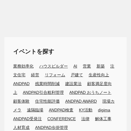
イベントを探す
業務効率化
ハウスビルダー
AI
営業
新築
注
文住宅
経営
リフォーム
戸建て
生産性向上
ANDPAD
残業時間削減
建設業法
顧客満足度向
上
ANDPAD引合粗利管理
ANDPAD おうちノート
顧客体験
住宅性能評価
ANDPAD AWARD
現場カ
メラ
遠隔臨場
ANDPAD検査
KY活動
digima
ANDPAD受発注
CONFERENCE
法律
解体工事
人材育成
ANDPAD歩掛管理