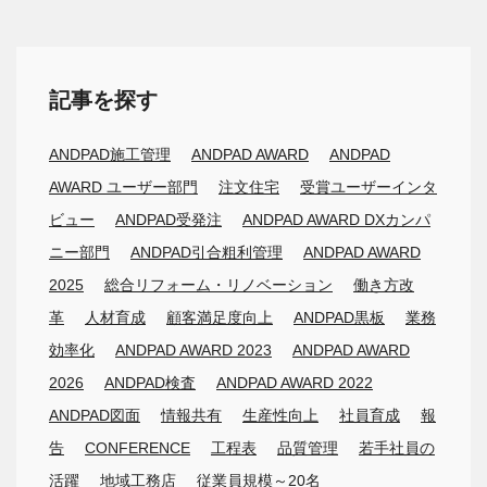
記事を探す
ANDPAD施工管理
ANDPAD AWARD
ANDPAD
AWARD ユーザー部門
注文住宅
受賞ユーザーインタ
ビュー
ANDPAD受発注
ANDPAD AWARD DXカンパ
ニー部門
ANDPAD引合粗利管理
ANDPAD AWARD
2025
総合リフォーム・リノベーション
働き方改
革
人材育成
顧客満足度向上
ANDPAD黒板
業務
効率化
ANDPAD AWARD 2023
ANDPAD AWARD
2026
ANDPAD検査
ANDPAD AWARD 2022
ANDPAD図面
情報共有
生産性向上
社員育成
報
告
CONFERENCE
工程表
品質管理
若手社員の
活躍
地域工務店
従業員規模～20名