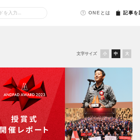
ONEとは
記事
を
文字サイズ
小
中
大