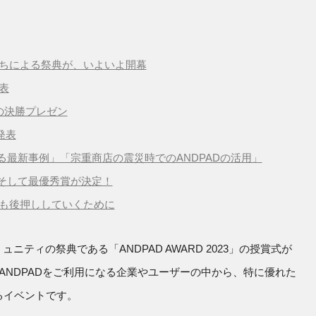
たちによる祭典が、いよいよ開幕
表
の決勝プレゼン
発表
届ける最新事例」「宗重商店の震災時でのANDPADの活用」
そして最優秀賞が決定！
らも後押ししていくために
ミュニティの祭典である「ANDPAD AWARD 2023」の授賞式が
は、ANDPADをご利用になる企業やユーザーの中から、特に優れた
るイベントです。