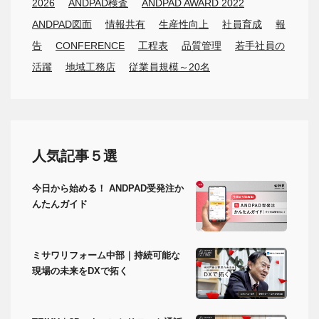
2026
ANDPAD検査
ANDPAD AWARD 2022
ANDPAD図面
情報共有
生産性向上
社員育成
報
告
CONFERENCE
工程表
品質管理
若手社員の
活躍
地域工務店
従業員規模～20名
人気記事５選
今日から始める！ ANDPAD受発注か
んたんガイド
ミサワリフォーム中部｜持続可能な
現場の未来をDXで拓く