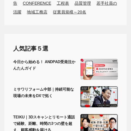
告
CONFERENCE
工程表
品質管理
若手社員の
活躍
地域工務店
従業員規模～20名
人気記事５選
今日から始める！ ANDPAD受発注か
んたんガイド
ミサワリフォーム中部｜持続可能な
現場の未来をDXで拓く
TEIKU｜3Dスキャンとリモート通話
で経験、距離、時間の3つの壁を超
え、顧客感動を届ける