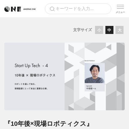
文字サイズ
小
中
大
『10年後×現場ロボティクス』