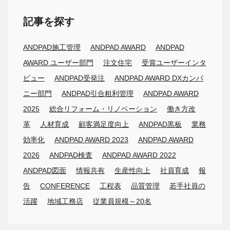
記事を探す
ANDPAD施工管理
ANDPAD AWARD
ANDPAD
AWARD ユーザー部門
注文住宅
受賞ユーザーインタ
ビュー
ANDPAD受発注
ANDPAD AWARD DXカンパ
ニー部門
ANDPAD引合粗利管理
ANDPAD AWARD
2025
総合リフォーム・リノベーション
働き方改
革
人材育成
顧客満足度向上
ANDPAD黒板
業務
効率化
ANDPAD AWARD 2023
ANDPAD AWARD
2026
ANDPAD検査
ANDPAD AWARD 2022
ANDPAD図面
情報共有
生産性向上
社員育成
報
告
CONFERENCE
工程表
品質管理
若手社員の
活躍
地域工務店
従業員規模～20名