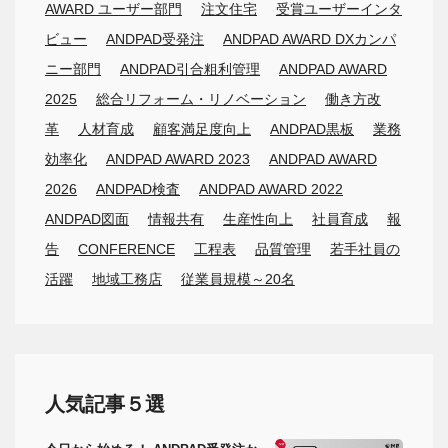
AWARD ユーザー部門
注文住宅
受賞ユーザーインタ
ビュー
ANDPAD受発注
ANDPAD AWARD DXカンパ
ニー部門
ANDPAD引合粗利管理
ANDPAD AWARD
2025
総合リフォーム・リノベーション
働き方改
革
人材育成
顧客満足度向上
ANDPAD黒板
業務
効率化
ANDPAD AWARD 2023
ANDPAD AWARD
2026
ANDPAD検査
ANDPAD AWARD 2022
ANDPAD図面
情報共有
生産性向上
社員育成
報
告
CONFERENCE
工程表
品質管理
若手社員の
活躍
地域工務店
従業員規模～20名
人気記事５選