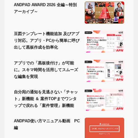
ANDPAD AWARD 2026 全編～特別
アーカイブ～
豆図テンプレート機能追加 及びアプ
リ対応。アプリ・PCから簡単に呼び
出して黒板作成を効率化
アプリでの「黒板後付け」が可能
に。スキマ時間を活用してスムーズ
な編集を実現
自分宛の通知を見逃さない「チャッ
ト」新機能 ＆ 案件TOPまでワンタ
ップで戻れる「案件管理」新機能
ANDPAD使い方マニュアル動画 PC
編