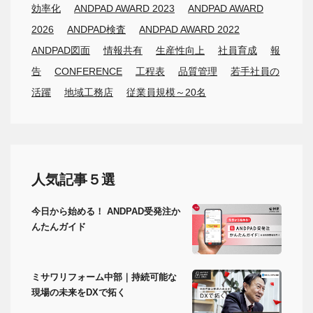
効率化
ANDPAD AWARD 2023
ANDPAD AWARD
2026
ANDPAD検査
ANDPAD AWARD 2022
ANDPAD図面
情報共有
生産性向上
社員育成
報
告
CONFERENCE
工程表
品質管理
若手社員の
活躍
地域工務店
従業員規模～20名
人気記事５選
今日から始める！ ANDPAD受発注か
んたんガイド
ミサワリフォーム中部｜持続可能な
現場の未来をDXで拓く