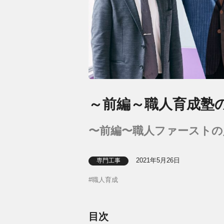
～前編～職人育成塾
〜前編〜職人ファーストの
2021年5月26日
専門工事
職人育成
目次