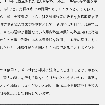
2016年に設立された職人育成塾。現在、134名の卒塾生を輩
。1期ごとに定員20名で38日間のカリキュラムとなっており、
ら、施工実技講習、さらには各種建設業に必要な資格取得まで
設労働者緊急育成支援事業として、受講料は無料だ。現在では
。車での通学が困難だという県内塾生や県外の塾生向けに宿泊
からの支援で近隣にある温泉旅館を利用し、地元の祭りにもス
したりと、地域住民との関わりも密接であることもポイント
の10倍早く、若い世代が県外に流出してしまうことが、兼ねて
、職人の魅力を伝える場をつくりたいという想いから、当塾を
という場所もちょうどいいと思い、旧塩江小学校跡地を廃校の
研修施設として利用しています。