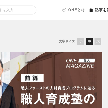
ONEとは
記事
を
文字サイズ
小
中
大