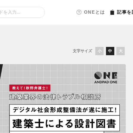
ONEとは
記事
を
文字サイズ
小
中
大