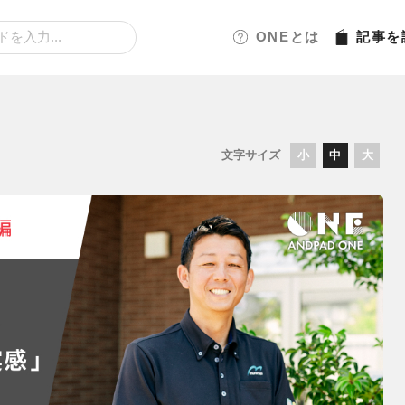
ONEとは
記事
を
文字サイズ
小
中
大