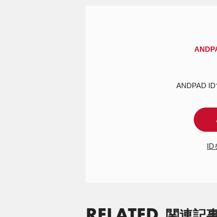
AND
ANDPAD 
I
RELATED
関連記