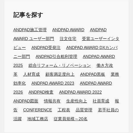
記事を探す
ANDPAD施工管理
ANDPAD AWARD
ANDPAD
AWARD ユーザー部門
注文住宅
受賞ユーザーインタ
ビュー
ANDPAD受発注
ANDPAD AWARD DXカンパ
ニー部門
ANDPAD引合粗利管理
ANDPAD AWARD
2025
総合リフォーム・リノベーション
働き方改
革
人材育成
顧客満足度向上
ANDPAD黒板
業務
効率化
ANDPAD AWARD 2023
ANDPAD AWARD
2026
ANDPAD検査
ANDPAD AWARD 2022
ANDPAD図面
情報共有
生産性向上
社員育成
報
告
CONFERENCE
工程表
品質管理
若手社員の
活躍
地域工務店
従業員規模～20名