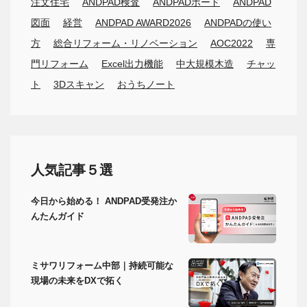
注文住宅
ANDPAD検査
ANDPADボード
ANDPAD
図面
経営
ANDPAD AWARD2026
ANDPADの使い
方
総合リフォーム・リノベーション
AOC2022
専
門リフォーム
Excel出力機能
中大規模木造
チャッ
ト
3Dスキャン
おうちノート
人気記事５選
今日から始める！ ANDPAD受発注か
んたんガイド
ミサワリフォーム中部｜持続可能な
現場の未来をDXで拓く