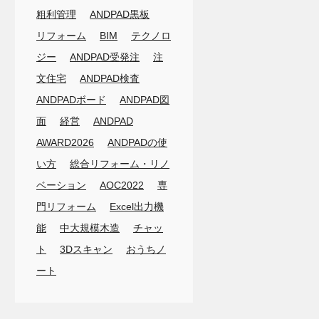
粗利管理
ANDPAD黒板
リフォーム
BIM
テクノロ
ジー
ANDPAD受発注
注
文住宅
ANDPAD検査
ANDPADボード
ANDPAD図
面
経営
ANDPAD
AWARD2026
ANDPADの使
い方
総合リフォーム・リノ
ベーション
AOC2022
専
門リフォーム
Excel出力機
能
中大規模木造
チャッ
ト
3Dスキャン
おうちノ
ート