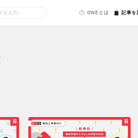
ONEとは
記事
を
覧