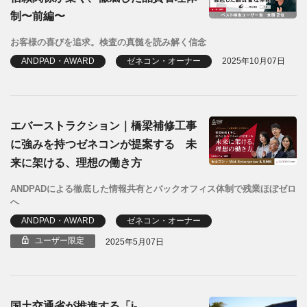
制〜前編〜
お客様の喜びを追求。検査の真髄を読み解く信念
ANDPAD・AWARD
ゼネコン・オーナー
2025年10月07日
エバーストラクション｜橋梁補修工事
に強みを持つゼネコンが提案する 未
来に架ける、理想の働き方
ANDPADによる徹底した情報共有とバックオフィス体制で残業ほぼゼロ
へ
ANDPAD・AWARD
ゼネコン・オーナー
ユーザー限定
2025年5月07日
国土交通省が推進する「i-