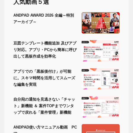
人気動画５選
ANDPAD AWARD 2026 全編～特別
アーカイブ～
豆図テンプレート機能追加 及びアプ
リ対応。アプリ・PCから簡単に呼び
出して黒板作成を効率化
アプリでの「黒板後付け」が可能
に。スキマ時間を活用してスムーズ
な編集を実現
自分宛の通知を見逃さない「チャッ
ト」新機能 ＆ 案件TOPまでワンタ
ップで戻れる「案件管理」新機能
ANDPAD使い方マニュアル動画 PC