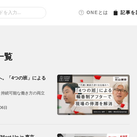
ONEとは
記事
を
一覧
へ。「4つの班」による
と持続可能な働き方の両立
06日
t Up in 東京