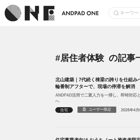
#居住者体験
の記事
北山建築｜7代続く棟梁の誇りを仕組み
輪番制アフターで、現場の停滞を解消
ANDPAD活用で二重入力を一掃し、即時対応
へ
ユーザー限定
住宅
2026年4月
住宅事業者向け おうちノート推進者限定Mee