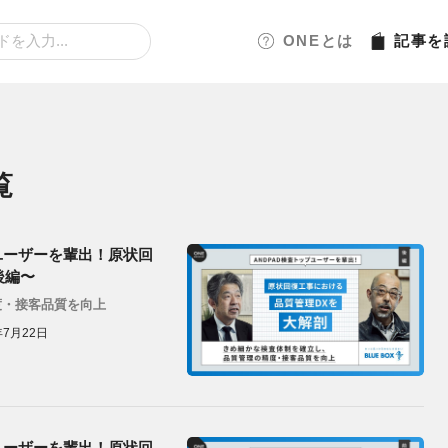
ONEとは
記事
を
覧
ユーザーを輩出！原状回
後編〜
度・接客品質を向上
年7月22日
ユーザーを輩出！原状回