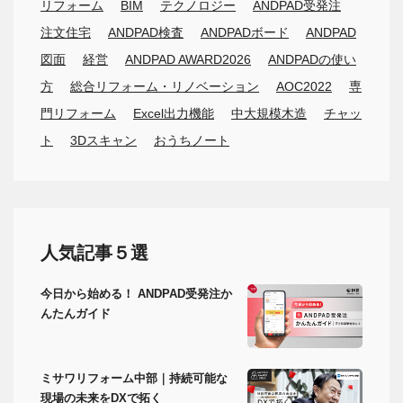
リフォーム
BIM
テクノロジー
ANDPAD受発注
注文住宅
ANDPAD検査
ANDPADボード
ANDPAD
図面
経営
ANDPAD AWARD2026
ANDPADの使い
方
総合リフォーム・リノベーション
AOC2022
専
門リフォーム
Excel出力機能
中大規模木造
チャッ
ト
3Dスキャン
おうちノート
人気記事５選
今日から始める！ ANDPAD受発注か
んたんガイド
ミサワリフォーム中部｜持続可能な
現場の未来をDXで拓く