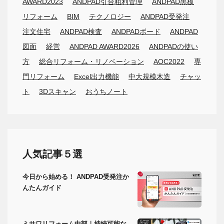
AWARD2023
ANDPAD引合粗利管理
ANDPAD黒板
リフォーム
BIM
テクノロジー
ANDPAD受発注
注文住宅
ANDPAD検査
ANDPADボード
ANDPAD
図面
経営
ANDPAD AWARD2026
ANDPADの使い
方
総合リフォーム・リノベーション
AOC2022
専
門リフォーム
Excel出力機能
中大規模木造
チャッ
ト
3Dスキャン
おうちノート
人気記事５選
今日から始める！ ANDPAD受発注か
んたんガイド
ミサワリフォーム中部｜持続可能な