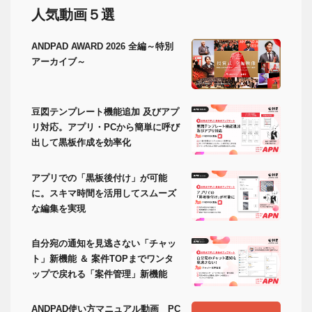
人気動画５選
ANDPAD AWARD 2026 全編～特別
アーカイブ～
豆図テンプレート機能追加 及びアプ
リ対応。アプリ・PCから簡単に呼び
出して黒板作成を効率化
アプリでの「黒板後付け」が可能
に。スキマ時間を活用してスムーズ
な編集を実現
自分宛の通知を見逃さない「チャッ
ト」新機能 ＆ 案件TOPまでワンタ
ップで戻れる「案件管理」新機能
ANDPAD使い方マニュアル動画 PC