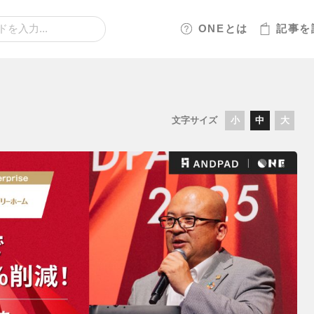
ONEとは
記事
を
文字サイズ
小
中
大