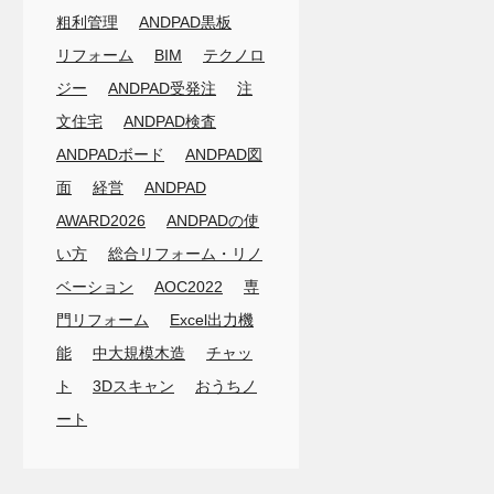
粗利管理
ANDPAD黒板
リフォーム
BIM
テクノロ
ジー
ANDPAD受発注
注
文住宅
ANDPAD検査
ANDPADボード
ANDPAD図
面
経営
ANDPAD
AWARD2026
ANDPADの使
い方
総合リフォーム・リノ
ベーション
AOC2022
専
門リフォーム
Excel出力機
能
中大規模木造
チャッ
ト
3Dスキャン
おうちノ
ート