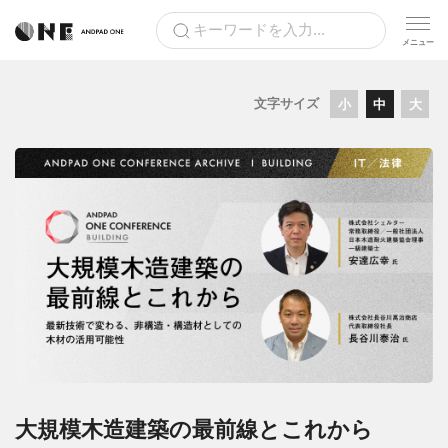
文字サイズ
小
中
大
大規模木造建築の最前線とこれから