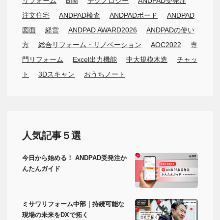
リフォーム
BIM
テクノロジー
ANDPAD受発注
注文住宅
ANDPAD検査
ANDPADボード
ANDPAD
図面
経営
ANDPAD AWARD2026
ANDPADの使い
方
総合リフォーム・リノベーション
AOC2022
専
門リフォーム
Excel出力機能
中大規模木造
チャッ
ト
3Dスキャン
おうちノート
人気記事５選
今日から始める！ ANDPAD受発注か
んたんガイド
ミサワリフォーム中部｜持続可能な
現場の未来をDXで拓く