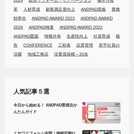
2025
総合リフォーム・リノベーション
働き方改
革
人材育成
顧客満足度向上
ANDPAD黒板
業務
効率化
ANDPAD AWARD 2023
ANDPAD AWARD
2026
ANDPAD検査
ANDPAD AWARD 2022
ANDPAD図面
情報共有
生産性向上
社員育成
報
告
CONFERENCE
工程表
品質管理
若手社員の
活躍
地域工務店
従業員規模～20名
人気記事５選
今日から始める！ ANDPAD受発注か
んたんガイド
ミサワリフォーム中部｜持続可能な