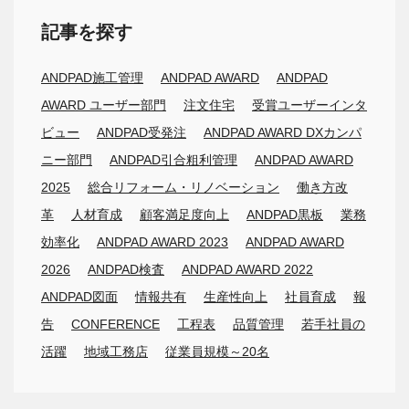
記事を探す
ANDPAD施工管理
ANDPAD AWARD
ANDPAD
AWARD ユーザー部門
注文住宅
受賞ユーザーインタ
ビュー
ANDPAD受発注
ANDPAD AWARD DXカンパ
ニー部門
ANDPAD引合粗利管理
ANDPAD AWARD
2025
総合リフォーム・リノベーション
働き方改
革
人材育成
顧客満足度向上
ANDPAD黒板
業務
効率化
ANDPAD AWARD 2023
ANDPAD AWARD
2026
ANDPAD検査
ANDPAD AWARD 2022
ANDPAD図面
情報共有
生産性向上
社員育成
報
告
CONFERENCE
工程表
品質管理
若手社員の
活躍
地域工務店
従業員規模～20名