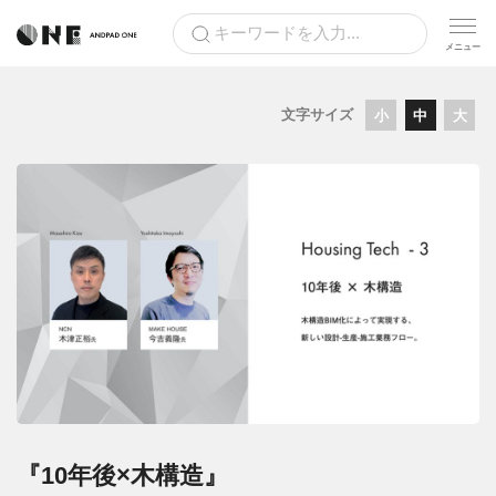
文字サイズ
小
中
大
『10年後×木構造』