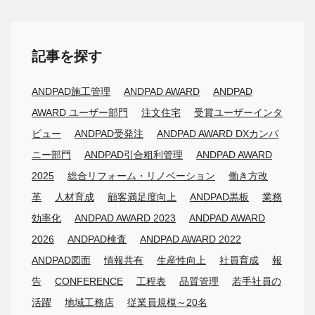
記事を探す
ANDPAD施工管理
ANDPAD AWARD
ANDPAD
AWARD ユーザー部門
注文住宅
受賞ユーザーインタ
ビュー
ANDPAD受発注
ANDPAD AWARD DXカンパ
ニー部門
ANDPAD引合粗利管理
ANDPAD AWARD
2025
総合リフォーム・リノベーション
働き方改
革
人材育成
顧客満足度向上
ANDPAD黒板
業務
効率化
ANDPAD AWARD 2023
ANDPAD AWARD
2026
ANDPAD検査
ANDPAD AWARD 2022
ANDPAD図面
情報共有
生産性向上
社員育成
報
告
CONFERENCE
工程表
品質管理
若手社員の
活躍
地域工務店
従業員規模～20名