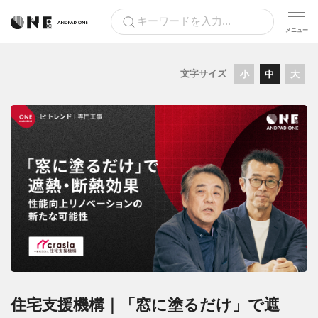
文字サイズ
小
中
大
住宅支援機構｜「窓に塗るだけ」で遮