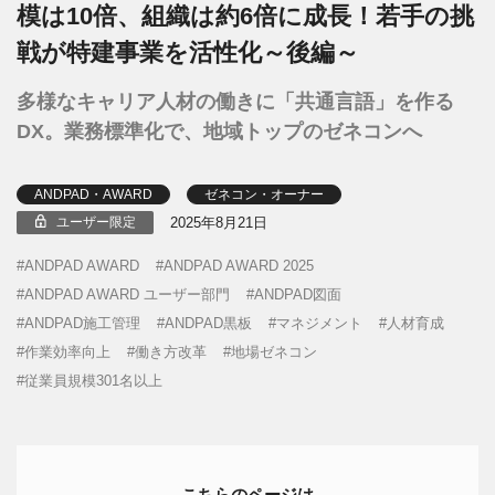
模は10倍、組織は約6倍に成長！若手の挑
戦が特建事業を活性化～後編～
多様なキャリア人材の働きに「共通言語」を作る
DX。業務標準化で、地域トップのゼネコンへ
ANDPAD・AWARD
ゼネコン・オーナー
2025年8月21日
ユーザー限定
ANDPAD AWARD
ANDPAD AWARD 2025
ANDPAD AWARD ユーザー部門
ANDPAD図面
ANDPAD施工管理
ANDPAD黒板
マネジメント
人材育成
作業効率向上
働き方改革
地場ゼネコン
従業員規模301名以上
こちらのページは