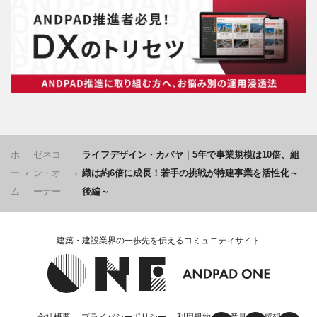
ホ
ゼネコ
ライフデザイン・カバヤ｜5年で事業規模は10倍、組
ー
ン・オ
織は約6倍に成長！若手の挑戦が特建事業を活性化～
ム
ーナー
後編～
建築・建設業界の一歩先を伝えるコミュニティサイト
会社概要
プライバシーポリシー
利用規約
ご意見・ご感想