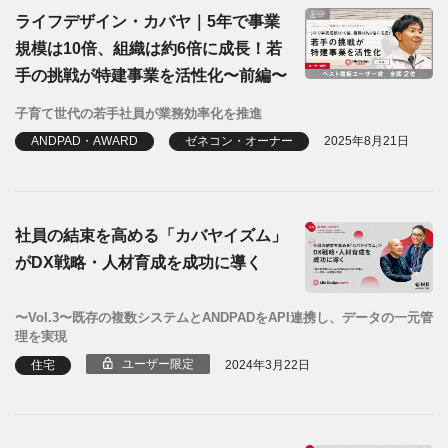
ライフデザイン・カバヤ｜5年で事業
規模は10倍、組織は約6倍に成長！若
手の挑戦が特建事業を活性化〜前編〜
子育て世代の若手社員が業務効率化を推進
ANDPAD・AWARD
ゼネコン・オーナー
2025年8月21日
社員の結束を高める「カバヤイズム」
がDX戦略・人材育成を成功に導く
〜Vol.3〜既存の複数システムとANDPADをAPI連携し、データの一元管
理を実現
ユーザー限定
住宅
2024年3月22日