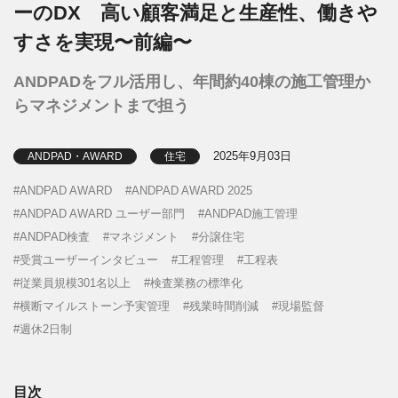
ーのDX 高い顧客満足と生産性、働きや
すさを実現〜前編〜
ANDPADをフル活用し、年間約40棟の施工管理か
らマネジメントまで担う
2025年9月03日
ANDPAD・AWARD
住宅
ANDPAD AWARD
ANDPAD AWARD 2025
ANDPAD AWARD ユーザー部門
ANDPAD施工管理
ANDPAD検査
マネジメント
分譲住宅
受賞ユーザーインタビュー
工程管理
工程表
従業員規模301名以上
検査業務の標準化
横断マイルストーン予実管理
残業時間削減
現場監督
週休2日制
目次