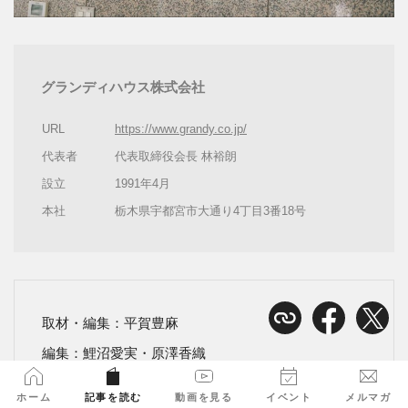
グランディハウス株式会社
URL
https://www.grandy.co.jp/
代表者
代表取締役会長 林裕朗
設立
1991年4月
本社
栃木県宇都宮市大通り4丁目3番18号
取材・編集：平賀豊麻
編集：鯉沼愛実・原澤香織
執筆：フェリックス清香
ホーム
記事を読む
動画を見る
イベント
メルマガ