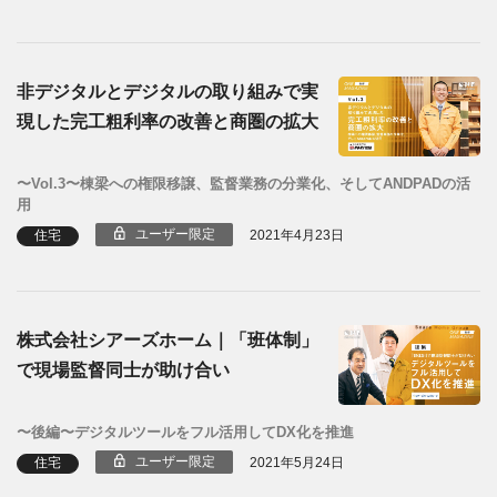
非デジタルとデジタルの取り組みで実
現した完工粗利率の改善と商圏の拡大
〜Vol.3〜棟梁への権限移譲、監督業務の分業化、そしてANDPADの活
用
ユーザー限定
住宅
2021年4月23日
株式会社シアーズホーム｜「班体制」
で現場監督同士が助け合い
〜後編〜デジタルツールをフル活用してDX化を推進
ユーザー限定
住宅
2021年5月24日