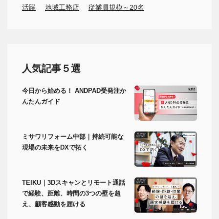
活躍
地域工務店
従業員規模～20名
人気記事５選
今日から始める！ ANDPAD受発注か
んたんガイド
ミサワリフォーム中部｜持続可能な
現場の未来をDXで拓く
TEIKU｜3Dスキャンとリモート通話
で経験、距離、時間の3つの壁を超
え、顧客感動を届ける