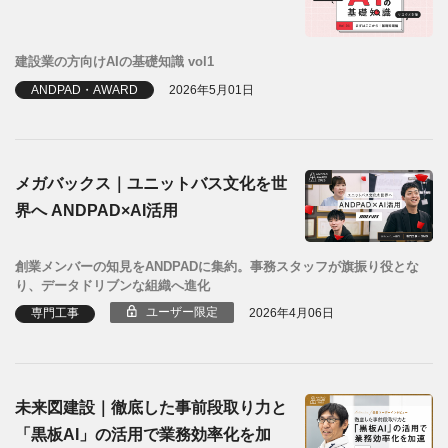
建設業の方向けAIの基礎知識 vol1
ANDPAD・AWARD
2026年5月01日
メガバックス｜ユニットバス文化を世
界へ ANDPAD×AI活用
創業メンバーの知見をANDPADに集約。事務スタッフが旗振り役とな
り、データドリブンな組織へ進化
ユーザー限定
専門工事
2026年4月06日
未来図建設｜徹底した事前段取り力と
「黒板AI」の活用で業務効率化を加