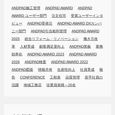
ANDPAD施工管理
ANDPAD AWARD
ANDPAD
AWARD ユーザー部門
注文住宅
受賞ユーザーインタ
ビュー
ANDPAD受発注
ANDPAD AWARD DXカンパ
ニー部門
ANDPAD引合粗利管理
ANDPAD AWARD
2025
総合リフォーム・リノベーション
働き方改
革
人材育成
顧客満足度向上
ANDPAD黒板
業務
効率化
ANDPAD AWARD 2023
ANDPAD AWARD
2026
ANDPAD検査
ANDPAD AWARD 2022
ANDPAD図面
情報共有
生産性向上
社員育成
報
告
CONFERENCE
工程表
品質管理
若手社員の
活躍
地域工務店
従業員規模～20名