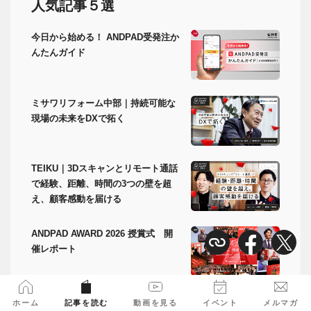
人気記事５選
今日から始める！ ANDPAD受発注か
んたんガイド
ミサワリフォーム中部｜持続可能な
現場の未来をDXで拓く
TEIKU｜3Dスキャンとリモート通話
で経験、距離、時間の3つの壁を超
え、顧客感動を届ける
ANDPAD AWARD 2026 授賞式 開
催レポート
今すぐできる！ANDPADにログイン
ホーム
記事を読む
動画を見る
イベント
メルマガ