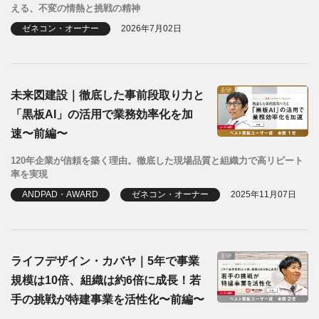
える、不変の情熱と挑戦の精神
ゼネコン・オーナー
2026年7月02日
未来図建設｜徹底した事前段取り力と
「黒板AI」の活用で業務効率化を加
速〜前編〜
120年企業が信頼を築く理由。徹底した現場品質と組織力で高リピート
率を実現
ANDPAD・AWARD
ゼネコン・オーナー
2025年11月07日
ライフデザイン・カバヤ｜5年で事業
規模は10倍、組織は約6倍に成長！若
手の挑戦が特建事業を活性化〜前編〜