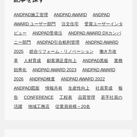
ANDPAD施工管理
ANDPAD AWARD
ANDPAD
AWARD ユーザー部門
注文住宅
受賞ユーザーインタ
ビュー
ANDPAD受発注
ANDPAD AWARD DXカンパ
ニー部門
ANDPAD引合粗利管理
ANDPAD AWARD
2025
総合リフォーム・リノベーション
働き方改
革
人材育成
顧客満足度向上
ANDPAD黒板
業務
効率化
ANDPAD AWARD 2023
ANDPAD AWARD
2026
ANDPAD検査
ANDPAD AWARD 2022
ANDPAD図面
情報共有
生産性向上
社員育成
報
告
CONFERENCE
工程表
品質管理
若手社員の
活躍
地域工務店
従業員規模～20名