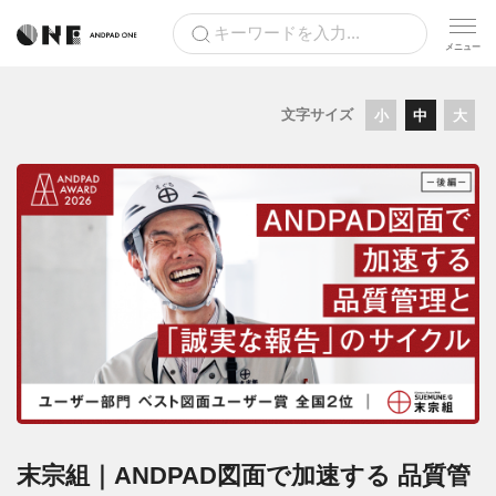
文字サイズ
小
中
大
末宗組｜ANDPAD図面で加速する 品質管