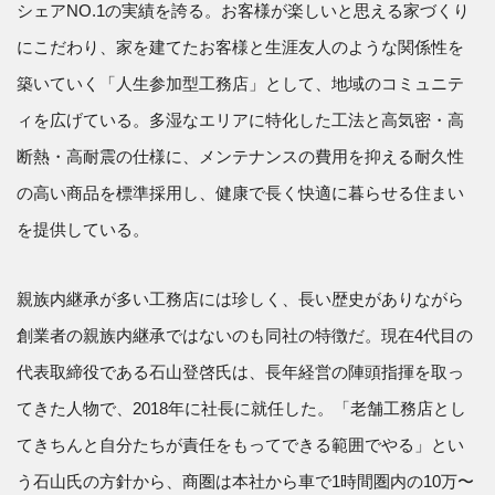
シェアNO.1の実績を誇る。お客様が楽しいと思える家づくり
にこだわり、家を建てたお客様と生涯友人のような関係性を
築いていく「人生参加型工務店」として、地域のコミュニテ
ィを広げている。多湿なエリアに特化した工法と高気密・高
断熱・高耐震の仕様に、メンテナンスの費用を抑える耐久性
の高い商品を標準採用し、健康で長く快適に暮らせる住まい
を提供している。
親族内継承が多い工務店には珍しく、長い歴史がありながら
創業者の親族内継承ではないのも同社の特徴だ。現在4代目の
代表取締役である石山登啓氏は、長年経営の陣頭指揮を取っ
てきた人物で、2018年に社長に就任した。「老舗工務店とし
てきちんと自分たちが責任をもってできる範囲でやる」とい
う石山氏の方針から、商圏は本社から車で1時間圏内の10万〜