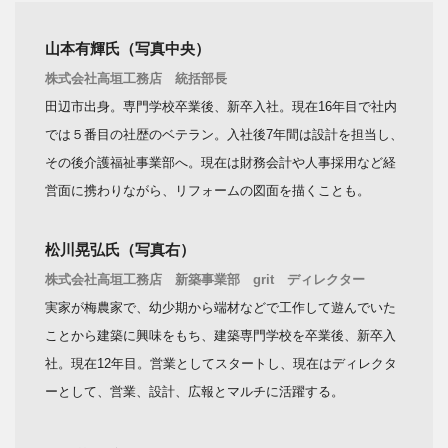
山本有輝氏（写真中央）
株式会社高垣工務店 統括部長
田辺市出身。専門学校卒業後、新卒入社。現在16年目で社内
では５番目の社歴のベテラン。入社後7年間は設計を担当し、
その後介護福祉事業部へ。現在は財務会計や人事採用など経
営面に携わりながら、リフォームの図面を描くことも。
松川晃弘氏（写真右）
株式会社高垣工務店 新築事業部 grit ディレクター
実家が梅農家で、幼少期から端材などで工作して遊んでいた
ことから建築に興味をもち、建築専門学校を卒業後、新卒入
社。現在12年目。営業としてスタートし、現在はディレクタ
ーとして、営業、設計、広報とマルチに活躍する。