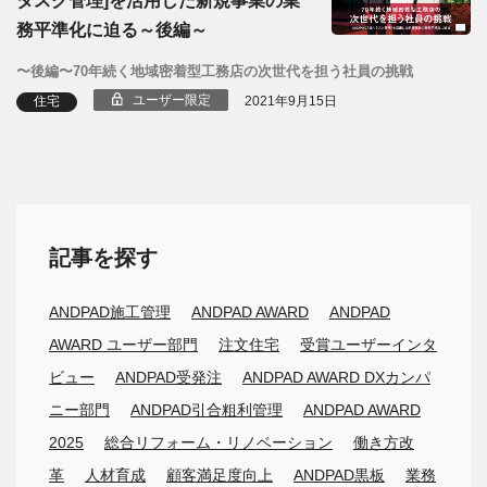
務平準化に迫る～後編～
〜後編〜70年続く地域密着型工務店の次世代を担う社員の挑戦
ユーザー限定
住宅
2021年9月15日
記事を探す
ANDPAD施工管理
ANDPAD AWARD
ANDPAD
AWARD ユーザー部門
注文住宅
受賞ユーザーインタ
ビュー
ANDPAD受発注
ANDPAD AWARD DXカンパ
ニー部門
ANDPAD引合粗利管理
ANDPAD AWARD
2025
総合リフォーム・リノベーション
働き方改
革
人材育成
顧客満足度向上
ANDPAD黒板
業務