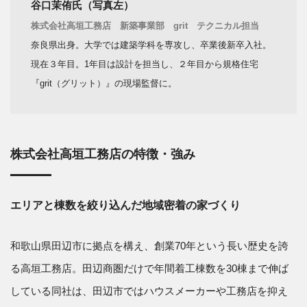
谷口茉侑氏（写真左）
株式会社高垣工務店 新築事業部 grit テクニカル担当
奈良県出身。大学では建築学科を専攻し、卒業後新卒入社。
現在３年目。1年目は設計を担当し、２年目から規格住宅
『grit（グリット）』の現場監督に。
株式会社高垣工務店の特徴・強み
エリアと棟数を絞り込んだ地域密着の家づくり
和歌山県田辺市に拠点を構え、創業70年という長い歴史を誇
る高垣工務店。田辺商圏だけで年間着工棟数を30棟まで伸ば
している同社は、田辺市ではハウスメーカーや工務店を抑え