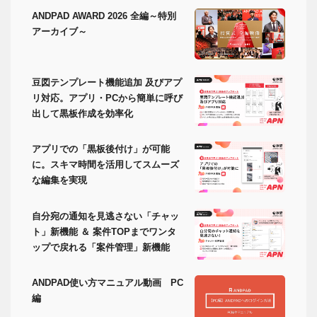
ANDPAD AWARD 2026 全編～特別
アーカイブ～
豆図テンプレート機能追加 及びアプ
リ対応。アプリ・PCから簡単に呼び
出して黒板作成を効率化
アプリでの「黒板後付け」が可能
に。スキマ時間を活用してスムーズ
な編集を実現
自分宛の通知を見逃さない「チャッ
ト」新機能 ＆ 案件TOPまでワンタ
ップで戻れる「案件管理」新機能
ANDPAD使い方マニュアル動画 PC
編