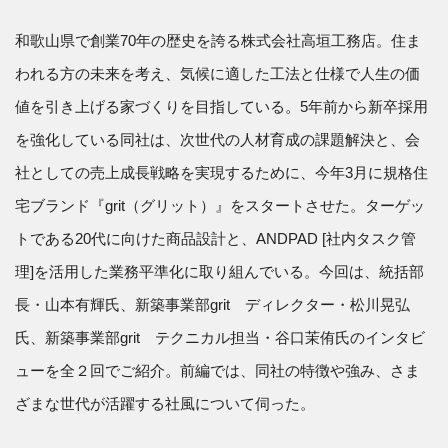
和歌山県で創業70年の歴史を誇る株式会社高垣工務店。住ま
われる方の未来を考え、気候に適した工法と仕様で人生の価
値を引き上げる家づくりを目指している。5年前から新卒採用
を強化している同社は、次世代の人材育成の課題解決と、会
社としての売上成長戦略を実現するために、今年3月に規格住
宅ブランド『grit（グリット）』をスタートさせた。ターゲッ
トである20代に向けた商品設計と、ANDPAD [社内タスク管
理]を活用した業務平準化に取り組んでいる。今回は、統括部
長・山本有輝氏、新築事業部grit ディレクター・松川晃弘
氏、新築事業部grit テクニカル担当・谷口茉侑氏のインタビ
ューを全２回でご紹介。前編では、同社の特徴や強み、さま
ざまな世代が活躍する社風について伺った。