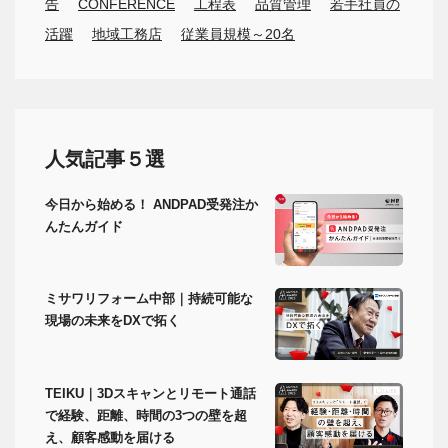
告
CONFERENCE
工程表
品質管理
若手社員の
活躍
地域工務店
従業員規模～20名
人気記事５選
今日から始める！ ANDPAD受発注か
んたんガイド
ミサワリフォーム中部｜持続可能な
現場の未来をDXで拓く
TEIKU｜3Dスキャンとリモート通話
で経験、距離、時間の3つの壁を超
え、顧客感動を届ける