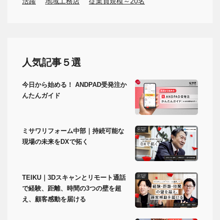
活躍
地域工務店
従業員規模～20名
人気記事５選
今日から始める！ ANDPAD受発注か
んたんガイド
ミサワリフォーム中部｜持続可能な
現場の未来をDXで拓く
TEIKU｜3Dスキャンとリモート通話
で経験、距離、時間の3つの壁を超
え、顧客感動を届ける