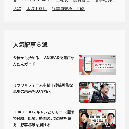
告
CONFERENCE
工程表
品質管理
若手社員の
活躍
地域工務店
従業員規模～20名
人気記事５選
今日から始める！ ANDPAD受発注か
んたんガイド
ミサワリフォーム中部｜持続可能な
現場の未来をDXで拓く
TEIKU｜3Dスキャンとリモート通話
で経験、距離、時間の3つの壁を超
え、顧客感動を届ける