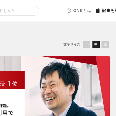
ONEとは
記事
を
文字サイズ
小
中
大