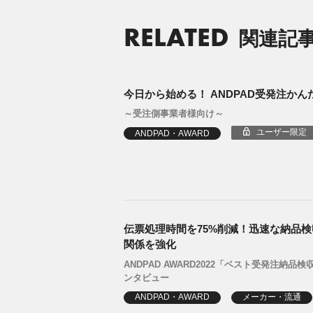
RELATED
関連記
今日から始める！ ANDPAD受発注かん
～受注側事業者様向け～
ユーザー限定
ANDPAD・AWARD
伝票処理時間を75%削減！迅速な納品
関係を強化
ANDPAD AWARD2022「ベスト受発注納
ンタビュー
ANDPAD・AWARD
メーカー・流通