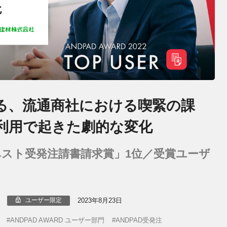
る、流通商社における喫緊の課
D利用で起きた劇的な変化
22「ベスト受発注請書請求賞」1位／受賞ユーザ
2023年8月23日
ユーザー限定
ANDPAD AWARD ユーザー部門
ANDPAD受発注