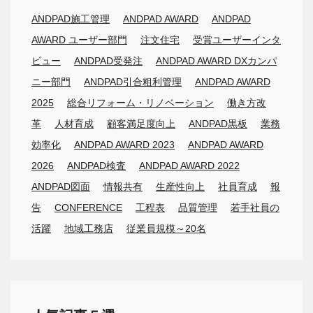
ANDPAD施工管理
ANDPAD AWARD
ANDPAD
AWARD ユーザー部門
注文住宅
受賞ユーザーインタ
ビュー
ANDPAD受発注
ANDPAD AWARD DXカンパ
ニー部門
ANDPAD引合粗利管理
ANDPAD AWARD
2025
総合リフォーム・リノベーション
働き方改
革
人材育成
顧客満足度向上
ANDPAD黒板
業務
効率化
ANDPAD AWARD 2023
ANDPAD AWARD
2026
ANDPAD検査
ANDPAD AWARD 2022
ANDPAD図面
情報共有
生産性向上
社員育成
報
告
CONFERENCE
工程表
品質管理
若手社員の
活躍
地域工務店
従業員規模～20名