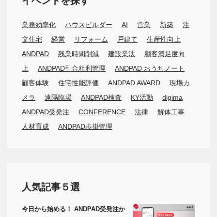
イベントを探す
業務効率化
ハウスビルダー
AI
営業
新築
注
文住宅
経営
リフォーム
戸建て
生産性向上
ANDPAD
残業時間削減
建設業法
顧客満足度向
上
ANDPAD引合粗利管理
ANDPAD おうちノート
顧客体験
住宅性能評価
ANDPAD AWARD
現場カ
メラ
遠隔臨場
ANDPAD検査
KY活動
digima
ANDPAD受発注
CONFERENCE
法律
解体工事
人材育成
ANDPAD歩掛管理
人気記事５選
今日から始める！ ANDPAD受発注か