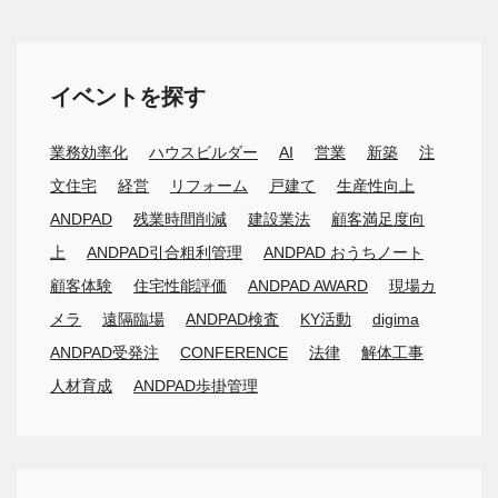
イベントを探す
業務効率化
ハウスビルダー
AI
営業
新築
注
文住宅
経営
リフォーム
戸建て
生産性向上
ANDPAD
残業時間削減
建設業法
顧客満足度向
上
ANDPAD引合粗利管理
ANDPAD おうちノート
顧客体験
住宅性能評価
ANDPAD AWARD
現場カ
メラ
遠隔臨場
ANDPAD検査
KY活動
digima
ANDPAD受発注
CONFERENCE
法律
解体工事
人材育成
ANDPAD歩掛管理