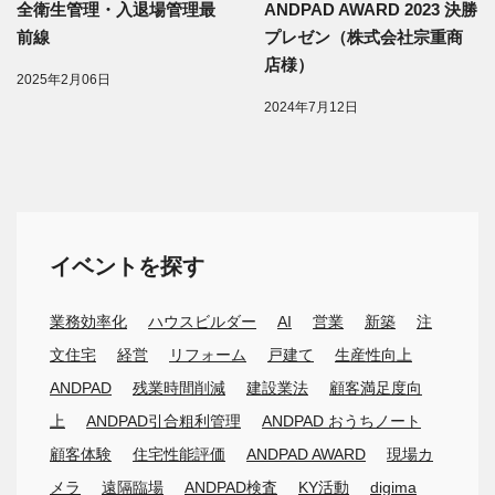
全衛生管理・入退場管理最
ANDPAD AWARD 2023 決勝
前線
プレゼン（株式会社宗重商
店様）
2025年2月06日
2024年7月12日
イベントを探す
業務効率化
ハウスビルダー
AI
営業
新築
注
文住宅
経営
リフォーム
戸建て
生産性向上
ANDPAD
残業時間削減
建設業法
顧客満足度向
上
ANDPAD引合粗利管理
ANDPAD おうちノート
顧客体験
住宅性能評価
ANDPAD AWARD
現場カ
メラ
遠隔臨場
ANDPAD検査
KY活動
digima