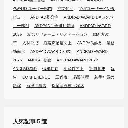
AWARD ユーザー部門
注文住宅
受賞ユーザーインタ
ビュー
ANDPAD受発注
ANDPAD AWARD DXカンパ
ニー部門
ANDPAD引合粗利管理
ANDPAD AWARD
2025
総合リフォーム・リノベーション
働き方改
革
人材育成
顧客満足度向上
ANDPAD黒板
業務
効率化
ANDPAD AWARD 2023
ANDPAD AWARD
2026
ANDPAD検査
ANDPAD AWARD 2022
ANDPAD図面
情報共有
生産性向上
社員育成
報
告
CONFERENCE
工程表
品質管理
若手社員の
活躍
地域工務店
従業員規模～20名
人気記事５選