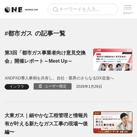
#都市ガス
の記事一覧
第3回「都市ガス事業者向け意見交換
会」開催レポート～Meet Up～
ANDPAD導入事例を共有し、自社・業界のさらなるDX促進へ
ユーザー限定
インフラ
2026年1月26日
大東ガス｜細やかな工程管理と情報共
有が叶える新たなガス工事の現場〜後
編〜