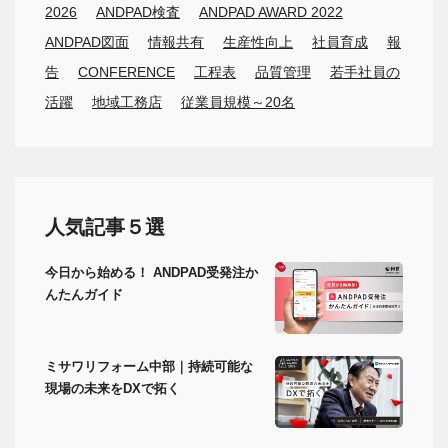
2026
ANDPAD検査
ANDPAD AWARD 2022
ANDPAD図面
情報共有
生産性向上
社員育成
報
告
CONFERENCE
工程表
品質管理
若手社員の
活躍
地域工務店
従業員規模～20名
人気記事５選
今日から始める！ ANDPAD受発注か
んたんガイド
ミサワリフォーム中部｜持続可能な
現場の未来をDXで拓く