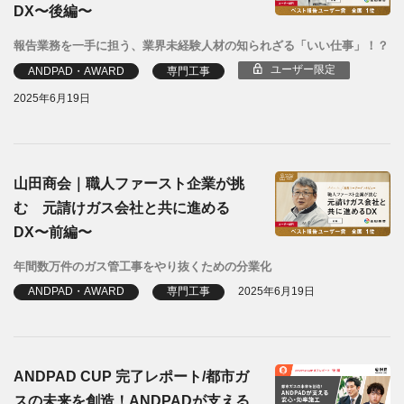
DX〜後編〜
報告業務を一手に担う、業界未経験人材の知られざる「いい仕事」！？
ユーザー限定
ANDPAD・AWARD
専門工事
2025年6月19日
山田商会｜職人ファースト企業が挑
む 元請けガス会社と共に進める
DX〜前編〜
年間数万件のガス管工事をやり抜くための分業化
ANDPAD・AWARD
専門工事
2025年6月19日
ANDPAD CUP 完了レポート/都市ガ
スの未来を創造！ANDPADが支える