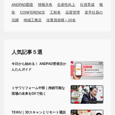
ANDPAD図面
情報共有
生産性向上
社員育成
報
告
CONFERENCE
工程表
品質管理
若手社員の
活躍
地域工務店
従業員規模～20名
人気記事５選
今日から始める！ ANDPAD受発注か
んたんガイド
ミサワリフォーム中部｜持続可能な
現場の未来をDXで拓く
TEIKU｜3Dスキャンとリモート通話