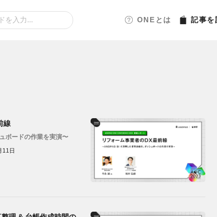
ONEとは
記事
を
前線
ッシュボードの作業を実演〜
月11日
整理 & 台帳作成時間の