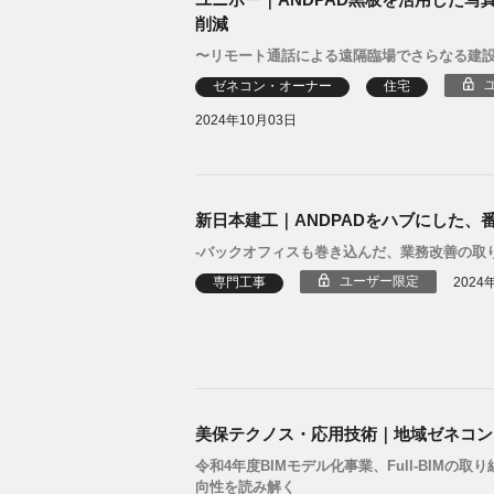
削減
〜リモート通話による遠隔臨場でさらなる建設
ゼネコン・オーナー
住宅
2024年10月03日
新日本建工｜ANDPADをハブにした、
-バックオフィスも巻き込んだ、業務改善の取り
ユーザー限定
専門工事
2024
美保テクノス・応用技術｜地域ゼネコン
令和4年度BIMモデル化事業、Full-BIMの取
向性を読み解く