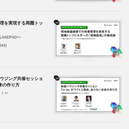
理を実現する商圏トッ
ANDPAD〜
24日
ウジング共催セッショ
未来の作り方
く！〜