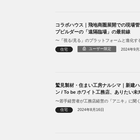
コラボハウス｜飛地商圏展開での現場管
プビルダーの「遠隔臨場」の最前線
〜「視る/見る」のプラットフォームと進化する
ユーザー限定
住宅
2024年9月
鷲見製材・住まい工房ナルシマ｜新建ハ
ン / To be ホワイト工務店、ありたい
〜若手経営者が工務店経営の「アニキ」に聞
住宅
2024年8月16日