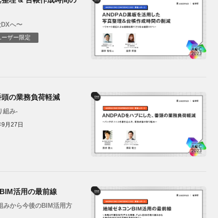
DXへ〜
ユーザー限定
番頭の業務負荷軽減
組み-
年9月27日
BIM活用の最前線
り組みから今後のBIM活用方