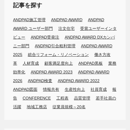
記事を探す
ANDPAD施工管理
ANDPAD AWARD
ANDPAD
AWARD ユーザー部門
注文住宅
受賞ユーザーインタ
ビュー
ANDPAD受発注
ANDPAD AWARD DXカンパ
ニー部門
ANDPAD引合粗利管理
ANDPAD AWARD
2025
総合リフォーム・リノベーション
働き方改
革
人材育成
顧客満足度向上
ANDPAD黒板
業務
効率化
ANDPAD AWARD 2023
ANDPAD AWARD
2026
ANDPAD検査
ANDPAD AWARD 2022
ANDPAD図面
情報共有
生産性向上
社員育成
報
告
CONFERENCE
工程表
品質管理
若手社員の
活躍
地域工務店
従業員規模～20名