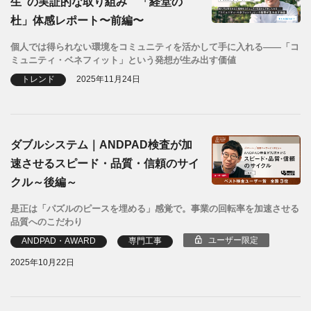
生”の実証的な取り組み 「経堂の
杜」体感レポート〜前編〜
個人では得られない環境をコミュニティを活かして手に入れる――「コ
ミュニティ・ベネフィット」という発想が生み出す価値
トレンド
2025年11月24日
ダブルシステム｜ANDPAD検査が加
速させるスピード・品質・信頼のサイ
クル～後編～
是正は「パズルのピースを埋める」感覚で。事業の回転率を加速させる
品質へのこだわり
ユーザー限定
ANDPAD・AWARD
専門工事
2025年10月22日