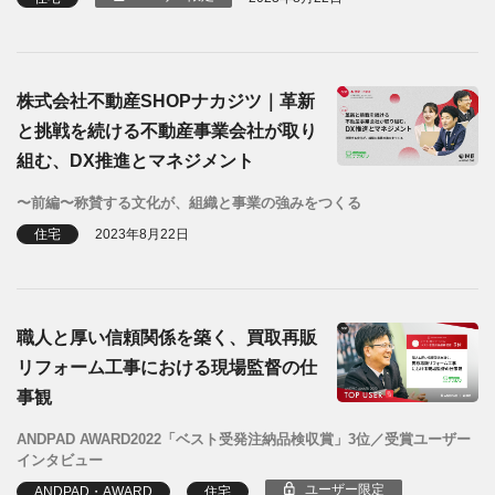
株式会社不動産SHOPナカジツ｜革新
と挑戦を続ける不動産事業会社が取り
組む、DX推進とマネジメント
〜前編〜称賛する文化が、組織と事業の強みをつくる
住宅
2023年8月22日
職人と厚い信頼関係を築く、買取再販
リフォーム工事における現場監督の仕
事観
ANDPAD AWARD2022「ベスト受発注納品検収賞」3位／受賞ユーザー
インタビュー
ユーザー限定
ANDPAD・AWARD
住宅