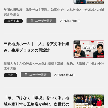
年間休日数増・残業ゼロを実現。効率化で生まれたゆとりが地域への誠
実さを創る
ユーザー限定
専門工事
2026年4月06日
三菱地所ホーム｜「人」を支える仕組
み。生産プロセスの再設計
現場入力をANDPADへ一本化し情報を基幹に集約。人海戦術で挑む全社
改革の型
ユーザー限定
住宅
2026年4月06日
「家」ではなく「環境」をつくる。地
域を牽引する工務店が挑む、次世代の