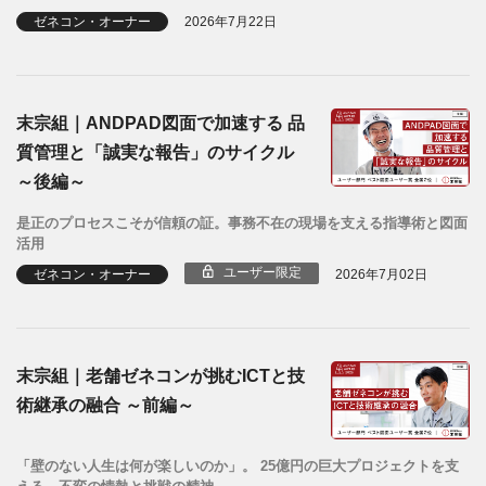
ゼネコン・オーナー
2026年7月22日
末宗組｜ANDPAD図面で加速する 品
質管理と「誠実な報告」のサイクル
～後編～
是正のプロセスこそが信頼の証。事務不在の現場を支える指導術と図面
活用
ユーザー限定
ゼネコン・オーナー
2026年7月02日
末宗組｜老舗ゼネコンが挑むICTと技
術継承の融合 ～前編～
「壁のない人生は何が楽しいのか」。 25億円の巨大プロジェクトを支