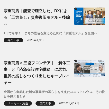
宗重商店｜能登で確立した、DXによ
る「五方良し」災害復旧モデル～後編
～
1日でも早く、まちの景色を変えるために「宗重モデル」を全国へ
専門工事
2026年1月19日
宗重商店 × 三協フロンテア｜「解体工
事」と「応急仮設住宅供給」に尽力、
復興の兆しをつくり出したキープレイ
ヤー
全国から集結した解体事業者の暮らしを支えたユニットハウス、その役
目を終えるとき
メーカー・流通
専門工事
2026年1月19日