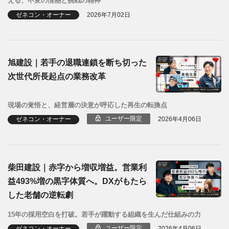
える、不変の情熱と挑戦の精神
ゼネコン・オーナー
2026年7月02日
旭建設｜若手の退職連鎖を断ち切った
次世代所長起点の業務改革
現場の覚悟と、経営層の決意が呼応した再生の転換点
ユーザー限定
ゼネコン・オーナー
2026年4月06日
柴田建設｜赤字から増収増益。営業利
益493%増の黒字体質へ。DXがもたら
した老舗の逆転劇
15年の採用空白を打破。若手が躍動する組織を生んだ仕組みの力
ユーザー限定
ゼネコン・オーナー
2026年4月06日