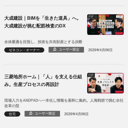
大成建設｜BIMを「生きた道具」へ。
大成建設が挑む配筋検査のDX
全体最適を目指し、技術を共有財産とする決断
ユーザー限定
ゼネコン・オーナー
2026年4月06日
三菱地所ホーム｜「人」を支える仕組
み。生産プロセスの再設計
現場入力をANDPADへ一本化し情報を基幹に集約。人海戦術で挑む全社
改革の型
ユーザー限定
住宅
2026年4月06日