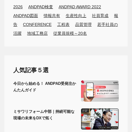
2026
ANDPAD検査
ANDPAD AWARD 2022
ANDPAD図面
情報共有
生産性向上
社員育成
報
告
CONFERENCE
工程表
品質管理
若手社員の
活躍
地域工務店
従業員規模～20名
人気記事５選
今日から始める！ ANDPAD受発注か
んたんガイド
ミサワリフォーム中部｜持続可能な
現場の未来をDXで拓く