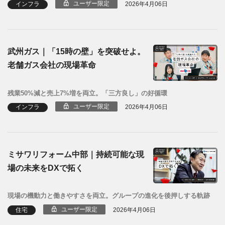
ユーザー限定
インフラ
2026年4月06日
武州ガス｜「15時の壁」を突破せよ。
老舗ガス会社の現場革命
残業50%減と売上7%増を両立。「三方良し」の好循環
ユーザー限定
インフラ
2026年4月06日
ミサワリフォーム中部｜持続可能な現
場の未来をDXで拓く
現場の機動力と働きやすさを両立。グループの進化を後押しする軌跡
ユーザー限定
住宅
2026年4月06日