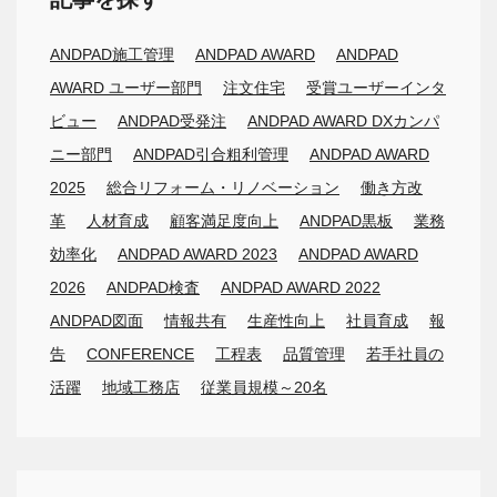
ANDPAD施工管理
ANDPAD AWARD
ANDPAD
AWARD ユーザー部門
注文住宅
受賞ユーザーインタ
ビュー
ANDPAD受発注
ANDPAD AWARD DXカンパ
ニー部門
ANDPAD引合粗利管理
ANDPAD AWARD
2025
総合リフォーム・リノベーション
働き方改
革
人材育成
顧客満足度向上
ANDPAD黒板
業務
効率化
ANDPAD AWARD 2023
ANDPAD AWARD
2026
ANDPAD検査
ANDPAD AWARD 2022
ANDPAD図面
情報共有
生産性向上
社員育成
報
告
CONFERENCE
工程表
品質管理
若手社員の
活躍
地域工務店
従業員規模～20名