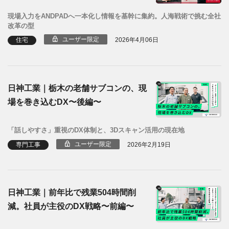
現場入力をANDPADへ一本化し情報を基幹に集約。人海戦術で挑む全社
改革の型
ユーザー限定
住宅
2026年4月06日
日神工業｜栃木の老舗サブコンの、現
場を巻き込むDX〜後編〜
「話しやすさ」重視のDX体制と、3Dスキャン活用の現在地
ユーザー限定
専門工事
2026年2月19日
日神工業｜前年比で残業504時間削
減。社員が主役のDX戦略〜前編〜