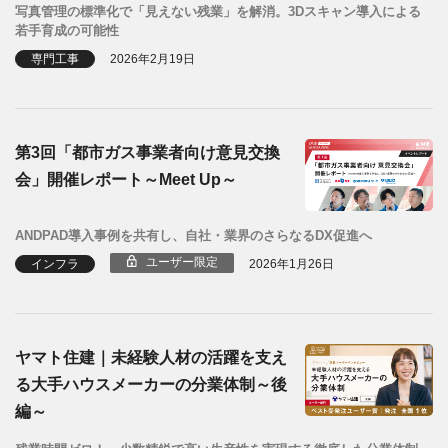
写真管理の標準化で「見えない残業」を解消。3Dスキャン導入による
若手育成の可能性
専門工事
2026年2月19日
第3回「都市ガス事業者向け意見交換
会」開催レポート～Meet Up～
ANDPAD導入事例を共有し、自社・業界のさらなるDX促進へ
ユーザー限定
インフラ
2026年1月26日
ヤマト住建｜未経験人材の活躍を支え
る大手ハウスメーカーの分業体制～後
編～