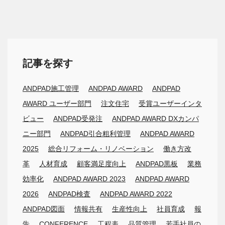
記事を探す
ANDPAD施工管理
ANDPAD AWARD
ANDPAD
AWARD ユーザー部門
注文住宅
受賞ユーザーインタ
ビュー
ANDPAD受発注
ANDPAD AWARD DXカンパ
ニー部門
ANDPAD引合粗利管理
ANDPAD AWARD
2025
総合リフォーム・リノベーション
働き方改
革
人材育成
顧客満足度向上
ANDPAD黒板
業務
効率化
ANDPAD AWARD 2023
ANDPAD AWARD
2026
ANDPAD検査
ANDPAD AWARD 2022
ANDPAD図面
情報共有
生産性向上
社員育成
報
告
CONFERENCE
工程表
品質管理
若手社員の