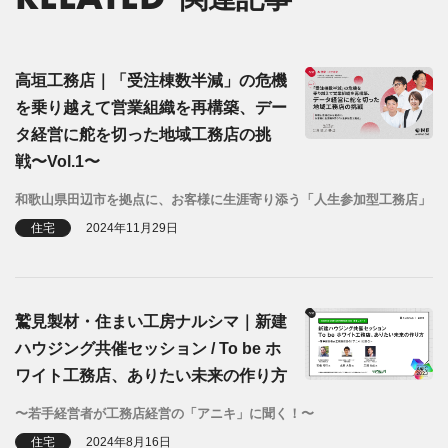
高垣工務店｜「受注棟数半減」の危機
を乗り越えて営業組織を再構築、デー
タ経営に舵を切った地域工務店の挑
戦〜Vol.1〜
和歌山県田辺市を拠点に、お客様に生涯寄り添う「人生参加型工務店」
住宅
2024年11月29日
鷲見製材・住まい工房ナルシマ｜新建
ハウジング共催セッション / To be ホ
ワイト工務店、ありたい未来の作り方
〜若手経営者が工務店経営の「アニキ」に聞く！〜
住宅
2024年8月16日