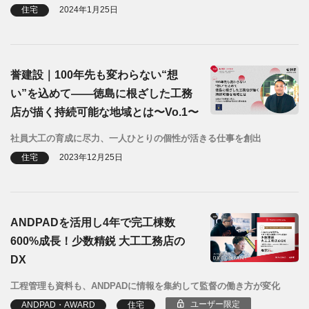
住宅
2024年1月25日
誉建設｜100年先も変わらない“想
い”を込めて——徳島に根ざした工務
店が描く持続可能な地域とは〜Vo.1〜
社員大工の育成に尽力、一人ひとりの個性が活きる仕事を創出
住宅
2023年12月25日
ANDPADを活用し4年で完工棟数
600%成長！少数精鋭 大工工務店の
DX
工程管理も資料も、ANDPADに情報を集約して監督の働き方が変化
ユーザー限定
ANDPAD・AWARD
住宅