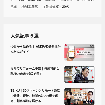
活躍
地域工務店
従業員規模～20名
人気記事５選
今日から始める！ ANDPAD受発注か
んたんガイド
ミサワリフォーム中部｜持続可能な
現場の未来をDXで拓く
TEIKU｜3Dスキャンとリモート通話
で経験、距離、時間の3つの壁を超
え、顧客感動を届ける