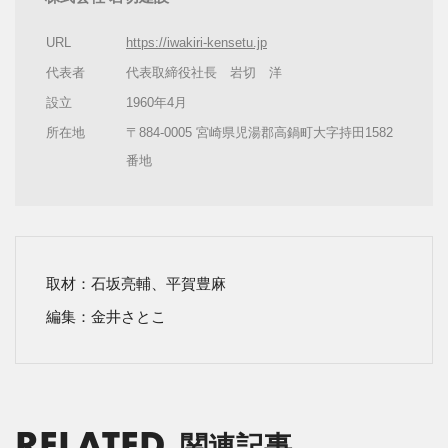
URL
https://iwakiri-kensetu.jp
代表者
代表取締役社長 岩切 洋
設立
1960年4月
所在地
〒884-0005 宮崎県児湯郡高鍋町大字持田1582
番地
取材：石坂亮輔、平賀豊麻
編集：金井さとこ
RELATED
関連記事