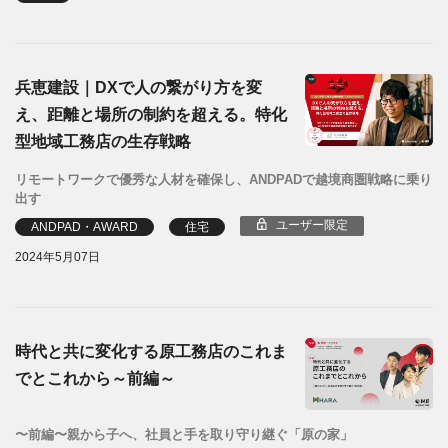
兵恵建設｜DXで人の繋がり方を変
え、距離と場所の制約を超える。特化
型地域工務店の生存戦略
リモートワークで優秀な人材を確保し、ANDPADで越境商圏戦略に乗り
出す
ユーザー限定
ANDPAD・AWARD
住宅
2024年5月07日
時代と共に変化する原工務店のこれま
でとこれから～前編～
〜前編〜親から子へ、社員と手を取り守り継ぐ「原の家」